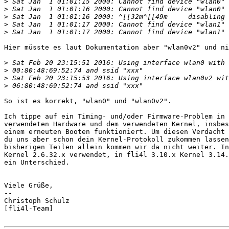
>
>
>
>
>
Hier müsste es laut Dokumentation aber "wlan0v2" und ni
>
>
>
>
So ist es korrekt, "wlan0" und "wlan0v2".

Ich tippe auf ein Timing- und/oder Firmware-Problem in 
verwendeten Hardware und dem verwendeten Kernel, insbes
einem erneuten Booten funktioniert. Um diesen Verdacht 
du uns aber schon dein Kernel-Protokoll zukommen lassen
bisherigen Teilen allein kommen wir da nicht weiter. In
Kernel 2.6.32.x verwendet, in fli4l 3.10.x Kernel 3.14.
ein Unterschied.

Viele Grüße,

-- 

Christoph Schulz

[fli4l-Team]
