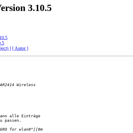
Version 3.10.5
.10.5
0.5
ject) ]
[ Autor ]
ann alle Einträge 

u passen.
