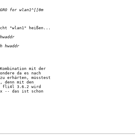
cht "wlan1" heißen...

Kombination mit der 

ondere da es nach 

zu erhärten, müsstest 

, denn mit den 

 fli4l 3.6.2 wird 

x -- das ist schon 
