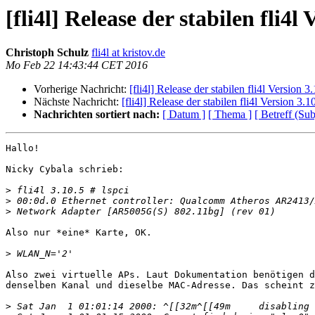
[fli4l] Release der stabilen fli4l 
Christoph Schulz
fli4l at kristov.de
Mo Feb 22 14:43:44 CET 2016
Vorherige Nachricht:
[fli4l] Release der stabilen fli4l Version 3
Nächste Nachricht:
[fli4l] Release der stabilen fli4l Version 3.1
Nachrichten sortiert nach:
[ Datum ]
[ Thema ]
[ Betreff (Sub
Hallo!

Nicky Cybala schrieb:

>
>
>
Also nur *eine* Karte, OK.

>
Also zwei virtuelle APs. Laut Dokumentation benötigen d
denselben Kanal und dieselbe MAC-Adresse. Das scheint z
>