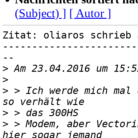
(Subject) ]
[ Autor ]
Zitat: oliaros schrieb 
-----------------------
--

>
>
>
 > Ich werde mich mal 
>
>
 > Modem, aber Vectori