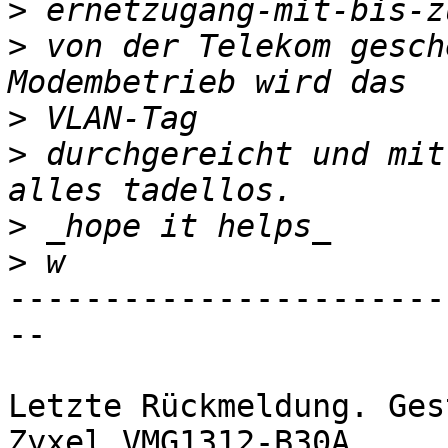
>
>
 von der Telekom gesch
>
>
 durchgereicht und mit
>
>
-----------------------
--

Letzte Rückmeldung. Ges
Zyxel VMG1312-B30A
