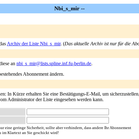
Nbi_s_mir --
 das
Archiv der Liste Nbi_s_mir
. (
Das aktuelle Archiv ist nur für die Ab
 diese an
nbi_s_mir@lists.spline.inf.fu-berlin.de
.
n bestehendes Abonnement ändern.
: In Kürze erhalten Sie eine Bestätigungs-E-Mail, um sicherzustellen, 
 vom Administrator der Liste eingesehen werden kann.
ur eine geringe Sicherheit, sollte aber verhindern, dass andere Ihr Abonnement
u im Klartext an Sie geschickt wird!