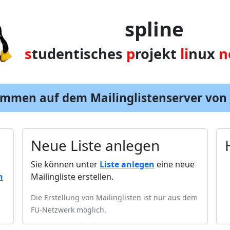
spline
s
tudentisches
p
rojekt
li
nux
n
ommen auf dem Mailinglistenserver von
Neue Liste anlegen
Sie können unter
Liste anlegen
eine neue
n
Mailingliste erstellen.
Die Erstellung von Mailinglisten ist nur aus dem
FU-Netzwerk möglich.