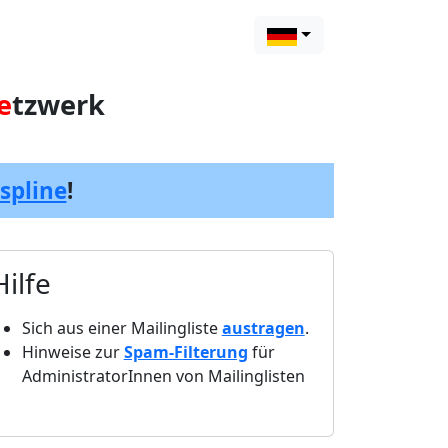
e
tzwerk
spline
!
Hilfe
Sich aus einer Mailingliste
austragen
.
Hinweise zur
Spam-Filterung
für
AdministratorInnen von Mailinglisten