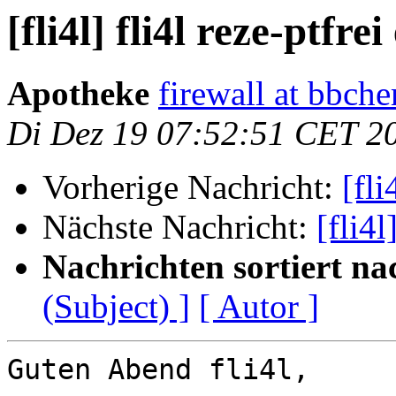
[fli4l] fli4l reze-ptfre
Apotheke
firewall at bbc
Di Dez 19 07:52:51 CET 2
Vorherige Nachricht:
[fli
Nächste Nachricht:
[fli4l
Nachrichten sortiert na
(Subject) ]
[ Autor ]
Guten Abend fli4l,
