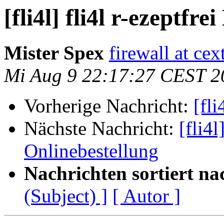
[fli4l] fli4l r-ezeptfre
Mister Spex
firewall at ce
Mi Aug 9 22:17:27 CEST 2
Vorherige Nachricht:
[fli
Nächste Nachricht:
[fli4l
Onlinebestellung
Nachrichten sortiert na
(Subject) ]
[ Autor ]