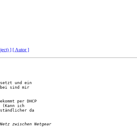
ject) ]
[ Autor ]
setzt und ein 

bei sind mir 

ekommt per DHCP 

 (Kann ich 

ständlicher da 
