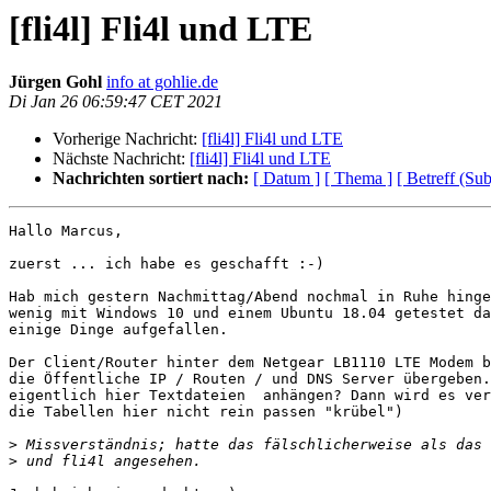
[fli4l] Fli4l und LTE
Jürgen Gohl
info at gohlie.de
Di Jan 26 06:59:47 CET 2021
Vorherige Nachricht:
[fli4l] Fli4l und LTE
Nächste Nachricht:
[fli4l] Fli4l und LTE
Nachrichten sortiert nach:
[ Datum ]
[ Thema ]
[ Betreff (Sub
Hallo Marcus,

zuerst ... ich habe es geschafft :-)

Hab mich gestern Nachmittag/Abend nochmal in Ruhe hinge
wenig mit Windows 10 und einem Ubuntu 18.04 getestet da
einige Dinge aufgefallen.

Der Client/Router hinter dem Netgear LB1110 LTE Modem b
die Öffentliche IP / Routen / und DNS Server übergeben.
eigentlich hier Textdateien  anhängen? Dann wird es ver
die Tabellen hier nicht rein passen "krübel")

>
>