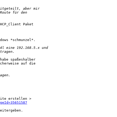
HCP_Client Paket

dows *schmunzel*.

habe spaßeshalber 

cherweise auf die 

geId=35651587
eitergeben.
