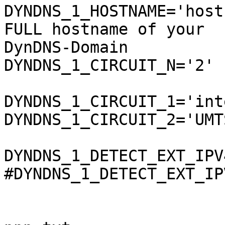
DYNDNS_1_HOSTNAME='hostn
FULL hostname of your

DynDNS-Domain

DYNDNS_1_CIRCUIT_N='2'					
DYNDNS_1_CIRCUIT_1='inter
DYNDNS_1_CIRCUIT_2='UMTS-I
DYNDNS_1_DETECT_EXT_IPV
#DYNDNS_1_DETECT_EXT_IP