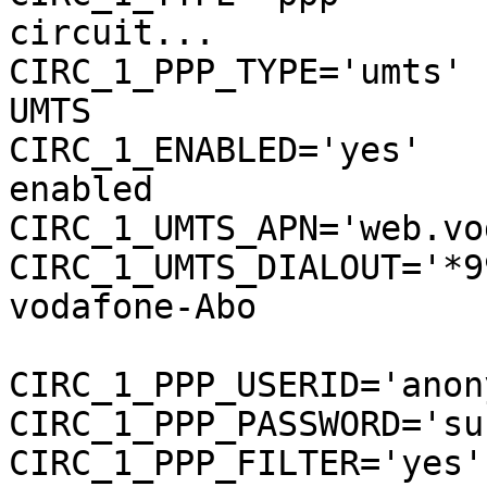
circuit...

CIRC_1_PPP_TYPE='umts'         	# ..
UMTS

CIRC_1_ENABLED='yes'           	# th
enabled

CIRC_1_UMTS_APN='web.vo
CIRC_1_UMTS_DIALOUT='*99***1#' 	# nu
vodafone-Abo

CIRC_1_PPP_USERID='anonymer'   	
CIRC_1_PPP_PASSWORD='surfer'   	
CIRC_1_PPP_FILTER='yes'        	# fi