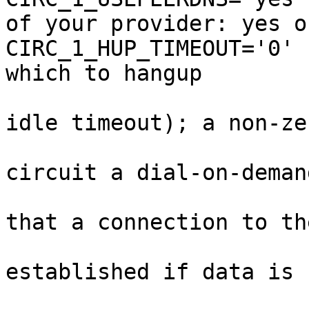
of your provider: yes or
CIRC_1_HUP_TIMEOUT='0'       	# idle t
which to hangup

                                # (
idle timeout); a non-zer
                                # va
circuit a dial-on-demand
                                # 
that a connection to the
                                # pr
established if data is

                                # ac