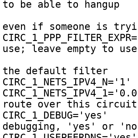
to be able to hangup

			
even if someone is tryi
CIRC_1_PPP_FILTER_EXPR=''      	# t
use; leave empty to use

			
the default filter

CIRC_1_NETS_IPV4_N='1'

CIRC_1_NETS_IPV4_1='0.0.0.0/0' 	# use 
route over this circuit

CIRC_1_DEBUG='yes'             	# 
debugging, 'yes' or 'no'
CIRC_1_USEPEERDNS='yes'        	# us