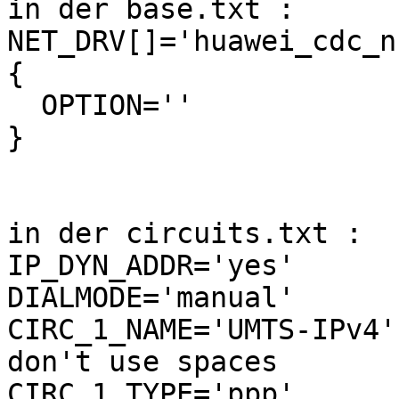
in der base.txt :

NET_DRV[]='huawei_cdc_nc
{

  OPTION=''

}

in der circuits.txt :

IP_DYN_ADDR='yes'

DIALMODE='manual'

CIRC_1_NAME='UMTS-IPv4'        	# c
don't use spaces

CIRC_1_TYPE='ppp'              	# t