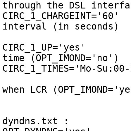
through the DSL interfac
CIRC_1_CHARGEINT='60'          	# val
interval (in seconds)

CIRC_1_UP='yes'                	# acti
time (OPT_IMOND='no')

CIRC_1_TIMES='Mo-Su:00-
                                # 
when LCR (OPT_IMOND='yes
dyndns.txt :
