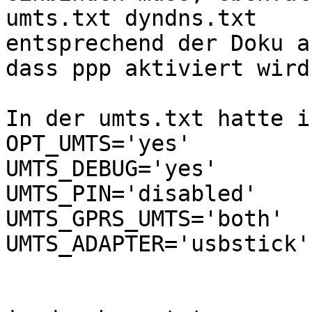
umts.txt dyndns.txt

entsprechend der Doku a
dass ppp aktiviert wird.
In der umts.txt hatte ic
OPT_UMTS='yes'

UMTS_DEBUG='yes'

UMTS_PIN='disabled'

UMTS_GPRS_UMTS='both'

UMTS_ADAPTER='usbstick'
