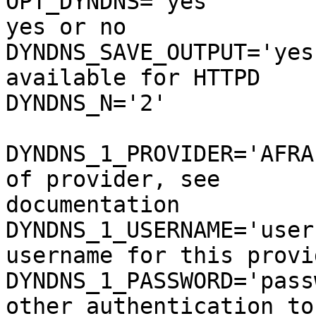
OPT_DYNDNS='yes'       
yes or no

DYNDNS_SAVE_OUTPUT='yes
available for HTTPD

DYNDNS_N='2'

DYNDNS_1_PROVIDER='AFRAID'    
of provider, see

documentation

DYNDNS_1_USERNAME='user
username for this provid
DYNDNS_1_PASSWORD='pass
other authentication tok