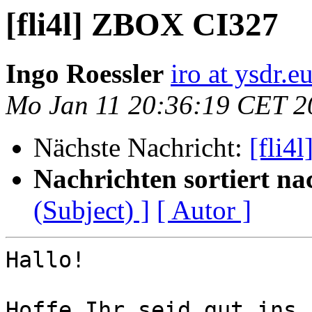
[fli4l] ZBOX CI327
Ingo Roessler
iro at ysdr.e
Mo Jan 11 20:36:19 CET 2
Nächste Nachricht:
[fli4
Nachrichten sortiert na
(Subject) ]
[ Autor ]
Hallo!

Hoffe Ihr seid gut ins 