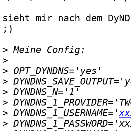
sieht mir nach dem DyND
;)

>
>
>
>
>
>
>
 DYNDNS_1_USERNAME='
xx
>