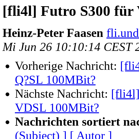
[fli4l] Futro S300 f
Heinz-Peter Faasen
fli.un
Mi Jun 26 10:10:14 CEST 
Vorherige Nachricht:
[fl
Q?SL 100MBit?
Nächste Nachricht:
[fli4
VDSL 100MBit?
Nachrichten sortiert na
(Subject) ]
[ Autor ]