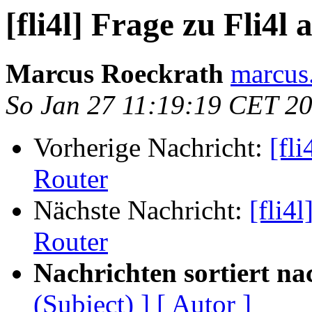
[fli4l] Frage zu Fli4l
Marcus Roeckrath
marcus
So Jan 27 11:19:19 CET 2
Vorherige Nachricht:
[fli
Router
Nächste Nachricht:
[fli4l
Router
Nachrichten sortiert na
(Subject) ]
[ Autor ]