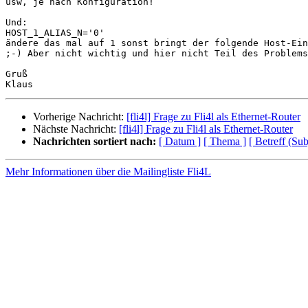
usw, je nach Konfiguration!

Und:

HOST_1_ALIAS_N='0'

ändere das mal auf 1 sonst bringt der folgende Host-Ein
;-) Aber nicht wichtig und hier nicht Teil des Problems
Gruß

Vorherige Nachricht:
[fli4l] Frage zu Fli4l als Ethernet-Router
Nächste Nachricht:
[fli4l] Frage zu Fli4l als Ethernet-Router
Nachrichten sortiert nach:
[ Datum ]
[ Thema ]
[ Betreff (Sub
Mehr Informationen über die Mailingliste Fli4L