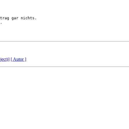
trag gar nichts.

.

ject)]
[ Autor ]