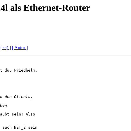
i4l als Ethernet-Router
ject) ]
[ Autor ]
t du, Friedhelm,

aubt sein! Also

 auch NET_2 sein
