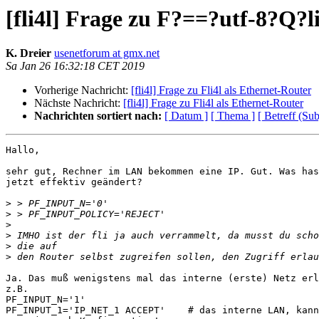
[fli4l] Frage zu F?==?utf-8?Q?l
K. Dreier
usenetforum at gmx.net
Sa Jan 26 16:32:18 CET 2019
Vorherige Nachricht:
[fli4l] Frage zu Fli4l als Ethernet-Router
Nächste Nachricht:
[fli4l] Frage zu Fli4l als Ethernet-Router
Nachrichten sortiert nach:
[ Datum ]
[ Thema ]
[ Betreff (Sub
Hallo,

sehr gut, Rechner im LAN bekommen eine IP. Gut. Was has
jetzt effektiv geändert?

>
>
>
>
>
>
Ja. Das muß wenigstens mal das interne (erste) Netz erl
z.B.

PF_INPUT_N='1'

PF_INPUT_1='IP_NET_1 ACCEPT'    # das interne LAN, kann