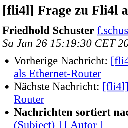
[fli4l] Frage zu Fli4l
Friedhold Schuster
f.schu
Sa Jan 26 15:19:30 CET 2
Vorherige Nachricht:
[fl
als Ethernet-Router
Nächste Nachricht:
[fli4l
Router
Nachrichten sortiert na
(Subject) ]
[ Autor ]