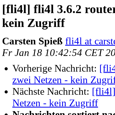
[fli4l] fli4l 3.6.2 rou
kein Zugriff
Carsten Spieß
fli4l at cars
Fr Jan 18 10:42:54 CET 2
Vorherige Nachricht:
[fli
zwei Netzen - kein Zugri
Nächste Nachricht:
[fli4l
Netzen - kein Zugriff
Nachrichten sortiert na