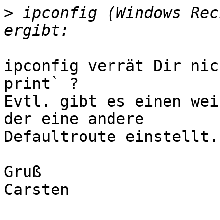
>
 ipconfig (Windows Rec
ipconfig verrät Dir nic
print` ?

Evtl. gibt es einen wei
der eine andere

Defaultroute einstellt.

Gruß

Carsten
