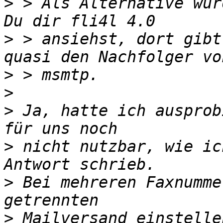
>
 > Als Alternative wür
>
 > ansiehst, dort gibt
>
>
>
 Ja, hatte ich ausprob
>
 nicht nutzbar, wie ic
>
 Bei mehreren Faxnumme
>