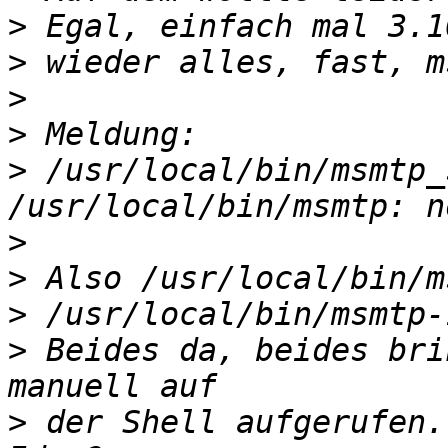
>
>
>
>
>
 /usr/local/bin/msmtp_
>
>
>
>
 Beides da, beides bri
>
 der Shell aufgerufen.