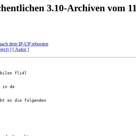
chentlichen 3.10-Archiven vom 11
4l nach dem IP-UP rebooten
ject) ]
[ Autor ]
bilen fli4l

 in de

bt es die folgenden
