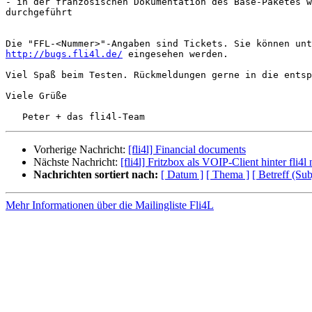
- in der französischen Dokumentation des Base-Paketes w
durchgeführt

http://bugs.fli4l.de/
 eingesehen werden.

Viel Spaß beim Testen. Rückmeldungen gerne in die entsp
Viele Grüße

Vorherige Nachricht:
[fli4l] Financial documents
Nächste Nachricht:
[fli4l] Fritzbox als VOIP-Client hinter fli
Nachrichten sortiert nach:
[ Datum ]
[ Thema ]
[ Betreff (Sub
Mehr Informationen über die Mailingliste Fli4L