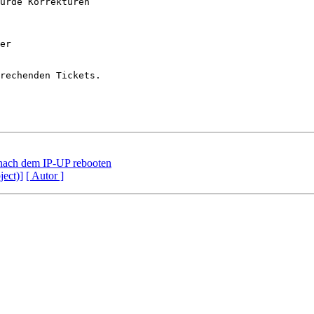
urde Korrekturen

rechenden Tickets.

4l nach dem IP-UP rebooten
ject)]
[ Autor ]