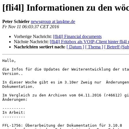
[fli4l] Informationen zu den wö
Peter Schiefer
newsgroup at lan4me.de
Fr Nov 11 06:03:37 CET 2016
Vorherige Nachricht:
[fli4l] Financial documents
Nächste Nachricht:
[fli4l] Fritzbox als VOIP-Client hinter fli
Nachrichten sortiert nach:
[ Datum ]
[ Thema ]
[ Betreff (Sub
Hallo,

die Infos für die Updates der Weiterentwicklung der sta
Version..

In dieser Woche gibt es im 3.10er Zweig nur  Änderungen
Dokumentation.

Im Vergleich zu den Archiven vom 04.11.2016 (r46612) gi
Änderungen:

----------

In Arbeit:

----------

FFL-1756: Überarbeitung der Dokumentation für 3.10.8
