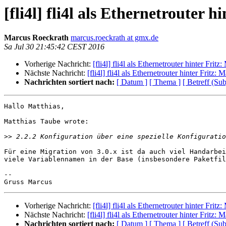
[fli4l] fli4l als Ethernetrouter h
Marcus Roeckrath
marcus.roeckrath at gmx.de
Sa Jul 30 21:45:42 CEST 2016
Vorherige Nachricht:
[fli4l] fli4l als Ethernetrouter hinter Fritz
Nächste Nachricht:
[fli4l] fli4l als Ethernetrouter hinter Fritz: 
Nachrichten sortiert nach:
[ Datum ]
[ Thema ]
[ Betreff (Sub
Hallo Matthias,

Matthias Taube wrote:

>>
Für eine Migration von 3.0.x ist da auch viel Handarbei
viele Variablennamen in der Base (insbesondere Paketfil
-- 

Vorherige Nachricht:
[fli4l] fli4l als Ethernetrouter hinter Fritz
Nächste Nachricht:
[fli4l] fli4l als Ethernetrouter hinter Fritz: 
Nachrichten sortiert nach:
[ Datum ]
[ Thema ]
[ Betreff (Sub