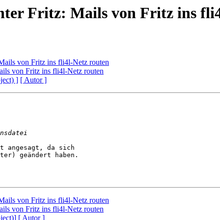
inter Fritz: Mails von Fritz ins fl
: Mails von Fritz ins fli4l-Netz routen
Mails von Fritz ins fli4l-Netz routen
ject) ]
[ Autor ]
t angesagt, da sich

ter) geändert haben.

: Mails von Fritz ins fli4l-Netz routen
Mails von Fritz ins fli4l-Netz routen
ject)]
[ Autor ]