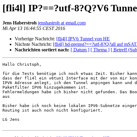
[fli4l] IP?==?utf-8?Q?V6 Tunn
Jens Haberstroh
jenshastroh at gmail.com
Mi Apr 13 16:44:55 CEST 2016
Vorherige Nachricht:
[fli4l] IPV6 Tunnel von HE
Nächste Nachricht:
[fli4l] hd-preinst?==?utf-8?Q?all auf mSA
Nachrichten sortiert nach:
[ Datum ]
[ Thema ]
[ Betreff (Sub
Hallo Christoph,

für die Tests benötige ich noch etwas Zeit. Bisher kann
dass der fli4l ein v6tun1 Interface mit der von mir kon
IPV6 Adresse anlegt, ich den Tunnel anpingen kann und d
Paketfilter IPV6 hinzugekommen ist.

Fehlermeldungen habe ich bisher nicht gefunden. Das Boo
aus

Bisher habe ich noch keine lokalen IPV6-Subnetze einger
Routing ist auch noch nicht konfiguriert.

LG Jens
