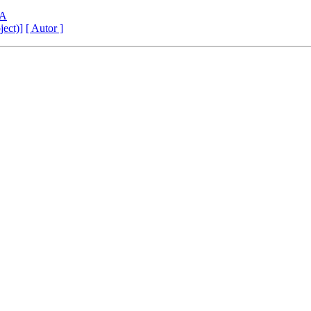
TA
ject)]
[ Autor ]