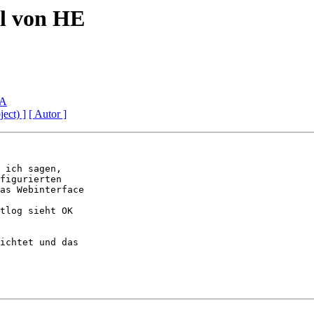
el von HE
TA
ject) ]
[ Autor ]
 ich sagen,

figurierten

as Webinterface

tlog sieht OK

ichtet und das
