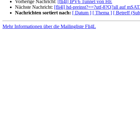
Vorherige Nachricht:
[fli4l] IPV6 Tunnel von HE
Nächste Nachricht:
[fli4l] hd-preinst?==?utf-8?Q?all auf mSA
Nachrichten sortiert nach:
[ Datum ]
[ Thema ]
[ Betreff (Sub
Mehr Informationen über die Mailingliste Fli4L