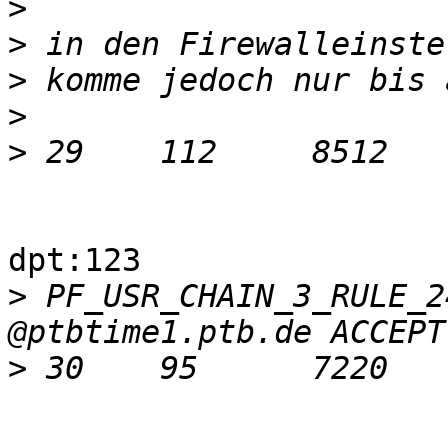
>
>
>
>
>
 29	112	8512	ACCEPT	udp	 	 	
 	 	  	match-set dns1-4 dst udp 
dpt:123

>
 PF_USR_CHAIN_3_RULE_2
>
 30	95	7220	ACCEPT	udp	 	 	
 	 	  	match-set dns2-4 dst udp 