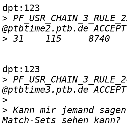
dpt:123

>
 PF_USR_CHAIN_3_RULE_2
>
 31	115	8740	ACCEPT	udp	 	 	
 	 	  	match-set dns3-4 dst udp 
dpt:123

>
 PF_USR_CHAIN_3_RULE_2
>
>
 Kann mir jemand sagen