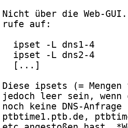
Nicht über die Web-GUI.
rufe auf:

  ipset -L dns1-4

  ipset -L dns2-4

  [...]

Diese ipsets (= Mengen 
jedoch leer sein, wenn d
noch keine DNS-Anfrage 
ptbtime1.ptb.de, ptbtim
etc angestoßen hast. *W