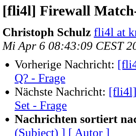
[fli4l] Firewall Match
Christoph Schulz
fli4l at 
Mi Apr 6 08:43:09 CEST 2
Vorherige Nachricht:
[fl
Q? - Frage
Nächste Nachricht:
[fli4
Set - Frage
Nachrichten sortiert na
(Subject) ]
[ Autor ]