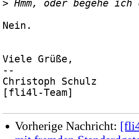
>
Nein.

Viele Grüße,

-- 

Christoph Schulz

[fli4l-Team]

Vorherige Nachricht:
[fl