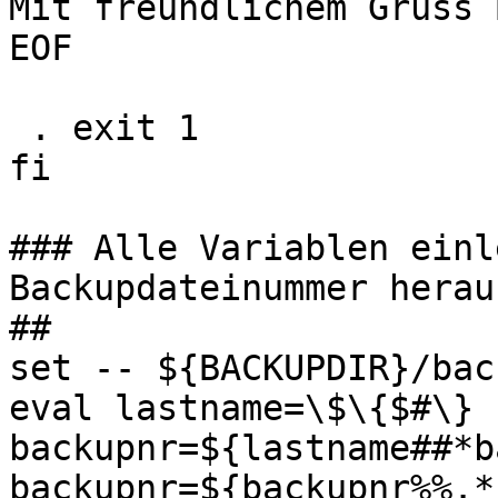
Mit freundlichem Gruss 
EOF

 . exit 1

fi

### Alle Variablen einl
Backupdateinummer herau
##

set -- ${BACKUPDIR}/bac
eval lastname=\$\{$#\}

backupnr=${lastname##*b
backupnr=${backupnr%%.*}