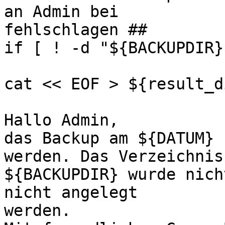
an Admin bei

fehlschlagen ##

if [ ! -d "${BACKUPDIR}
cat << EOF > ${result_d
Hallo Admin,

das Backup am ${DATUM} 
werden. Das Verzeichnis

${BACKUPDIR} wurde nich
nicht angelegt

werden.
