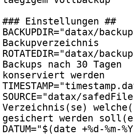
### Einstellungen ##

BACKUPDIR="datax/backup
Backupverzeichnis

ROTATEDIR="datax/backup
Backups nach 30 Tagen

konserviert werden

TIMESTAMP="timestamp.da
SOURCE="datax/safedFile
Verzeichnis(se) welche(s
gesichert werden soll(en
DATUM="$(date +%d-%m-%Y