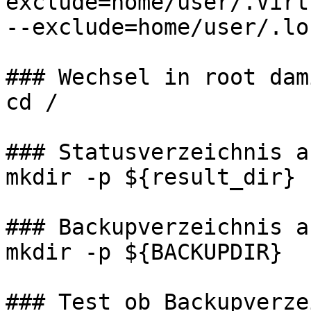
exclude=home/user/.Virt
--exclude=home/user/.lo
### Wechsel in root dam
cd /

### Statusverzeichnis a
mkdir -p ${result_dir}

### Backupverzeichnis a
mkdir -p ${BACKUPDIR}

### Test ob Backupverze