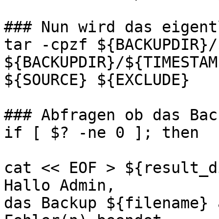
### Nun wird das eigent
tar -cpzf ${BACKUPDIR}/
${BACKUPDIR}/${TIMESTAMP
${SOURCE} ${EXCLUDE}

### Abfragen ob das Bac
if [ $? -ne 0 ]; then

cat << EOF > ${result_d
Hallo Admin,

das Backup ${filename} 