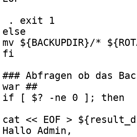
 . exit 1

else

mv ${BACKUPDIR}/* ${ROT
fi

### Abfragen ob das Bac
war ##

if [ $? -ne 0 ]; then

cat << EOF > ${result_d
Hallo Admin,
