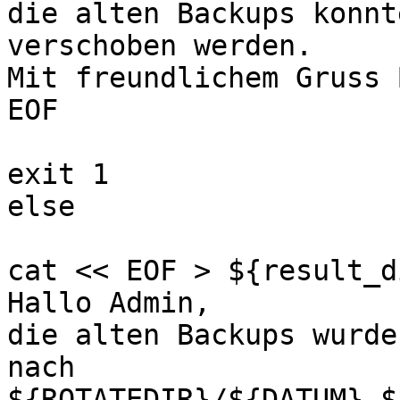
die alten Backups konnt
verschoben werden.

Mit freundlichem Gruss 
EOF

exit 1

else

cat << EOF > ${result_d
Hallo Admin,

die alten Backups wurde
nach

${ROTATEDIR}/${DATUM}-$