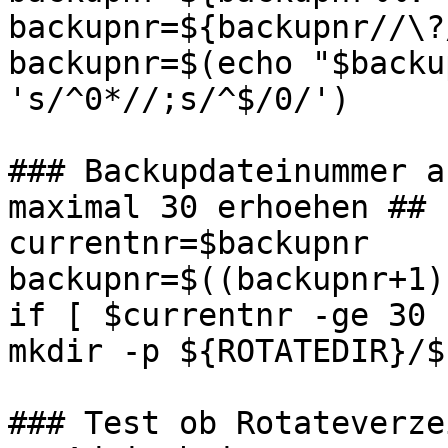
backupnr=${backupnr//\?/
backupnr=$(echo "$backu
's/^0*//;s/^$/0/')

### Backupdateinummer a
maximal 30 erhoehen ##

currentnr=$backupnr

backupnr=$((backupnr+1))
if [ $currentnr -ge 30 
mkdir -p ${ROTATEDIR}/$
### Test ob Rotateverze