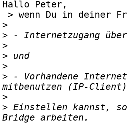
Hallo Peter,

 > wenn Du in deiner Fritz-Nox die Zugangsart auf

>
>
>
>
>
>
 - Vorhandene Internet
>
>
 Einstellen kannst, so