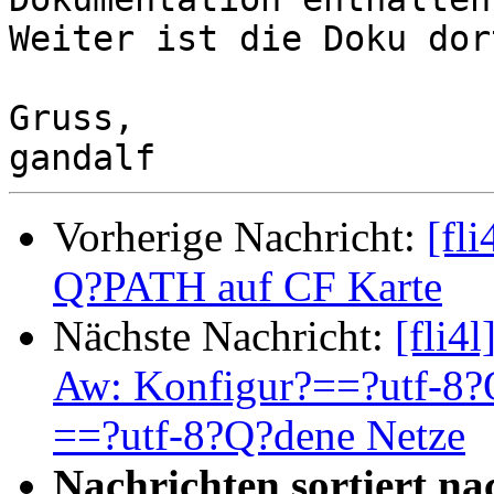
Weiter ist die Doku dor
Gruss,

Vorherige Nachricht:
[fl
Q?PATH auf CF Karte
Nächste Nachricht:
[fli4
Aw: Konfigur?==?utf-8?Q?
==?utf-8?Q?dene Netze
Nachrichten sortiert na