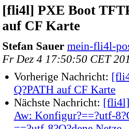
[fli4l] PXE Boot T
auf CF Karte
Stefan Sauer
mein-fli4l-pos
Fr Dez 4 17:50:50 CET 20
Vorherige Nachricht:
[fl
Q?PATH auf CF Karte
Nächste Nachricht:
[fli4
Aw: Konfigur?==?utf-8?Q?
==?utf-8?Q?dene Netze