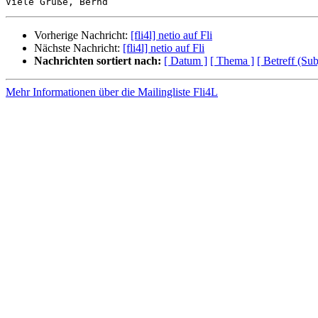
Vorherige Nachricht:
[fli4l] netio auf Fli
Nächste Nachricht:
[fli4l] netio auf Fli
Nachrichten sortiert nach:
[ Datum ]
[ Thema ]
[ Betreff (Sub
Mehr Informationen über die Mailingliste Fli4L