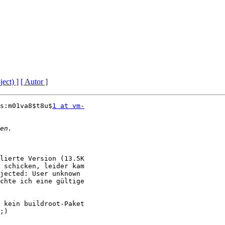
ject) ]
[ Autor ]
s:m01va8$t8u$
1 at vm-
lierte Version (13.5K 

 schicken, leider kam 

jected: User unknown 

chte ich eine gültige 

 kein buildroot-Paket 

;)
