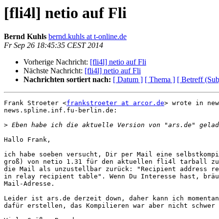
[fli4l] netio auf Fli
Bernd Kuhls
bernd.kuhls at t-online.de
Fr Sep 26 18:45:35 CEST 2014
Vorherige Nachricht:
[fli4l] netio auf Fli
Nächste Nachricht:
[fli4l] netio auf Fli
Nachrichten sortiert nach:
[ Datum ]
[ Thema ]
[ Betreff (Sub
Frank Stroeter <
frankstroeter at arcor.de
> wrote in new
news.spline.inf.fu-berlin.de:

>
Hallo Frank,

ich habe soeben versucht, Dir per Mail eine selbstkompi
groß) von netio 1.31 für den aktuellen fli4l tarball zu
die Mail als unzustellbar zurück: "Recipient address re
in relay recipient table". Wenn Du Interesse hast, bräu
Mail-Adresse.

Leider ist ars.de derzeit down, daher kann ich momentan
dafür erstellen, das Kompilieren war aber nicht schwer 