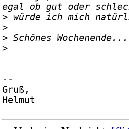
>
>
>
>
-- 

Gruß,

Helmut
