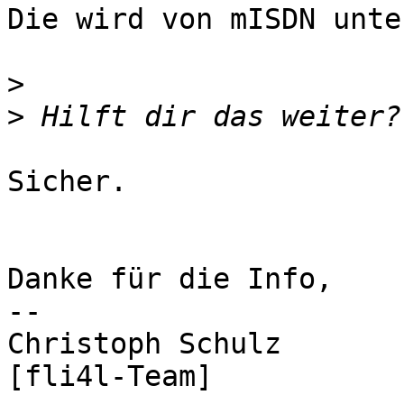
Die wird von mISDN unte
>
>
Sicher.

Danke für die Info,

-- 

Christoph Schulz

[fli4l-Team]
