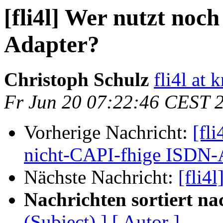
[fli4l] Wer nutzt noc
Adapter?
Christoph Schulz
fli4l at 
Fr Jun 20 07:22:46 CEST 
Vorherige Nachricht:
[fl
nicht-CAPI-fhige ISDN-
Nächste Nachricht:
[fli4l
Nachrichten sortiert na
(Subject) ]
[ Autor ]