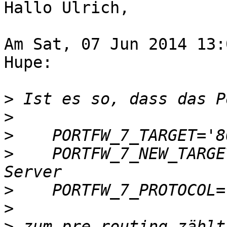
Hallo Ulrich,

Am Sat, 07 Jun 2014 13:
Hupe:

>
>
>
>
    PORTFW_7_NEW_TARGE
>
>
>
 zum pre-routing zählt