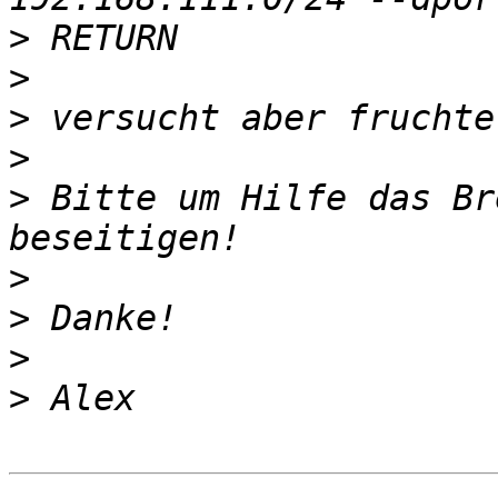
>
>
>
>
>
 Bitte um Hilfe das Br
>
>
>
>