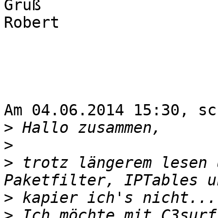
Gruß

Robert

Am 04.06.2014 15:30, sc
>
>
>
 trotz längerem lesen 
>
>
 Ich möchte mit C3surf