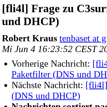
[fli4l] Frage zu C3su
und DHCP)
Robert Kraus
tenbaset at 
Mi Jun 4 16:23:52 CEST 2
Vorherige Nachricht:
[fl
Paketfilter (DNS und D
Nächste Nachricht:
[fli4
(DNS und DHCP)
Nachrichten sortiert na