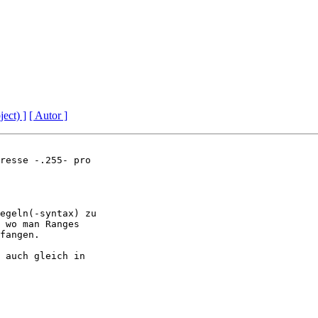
ject) ]
[ Autor ]
resse -.255- pro 

egeln(-syntax) zu 

 wo man Ranges 

fangen.

 auch gleich in 
