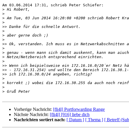
Am 03.06.2014 17:31, schrieb Peter Schiefer:

>
>
>
>
>>
>
>
>
>>
>
>
>
>
>>
>>
>>
>
>
>
>
Vorherige Nachricht:
[fli4l] Portforwarding Range
Nächste Nachricht:
[fli4l] [916] liebe dich
Nachrichten sortiert nach:
[ Datum ]
[ Thema ]
[ Betreff (Sub