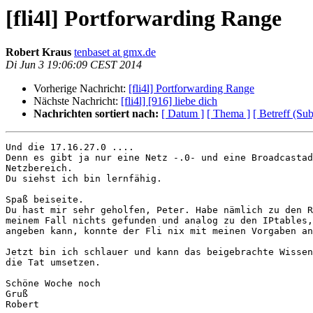
[fli4l] Portforwarding Range
Robert Kraus
tenbaset at gmx.de
Di Jun 3 19:06:09 CEST 2014
Vorherige Nachricht:
[fli4l] Portforwarding Range
Nächste Nachricht:
[fli4l] [916] liebe dich
Nachrichten sortiert nach:
[ Datum ]
[ Thema ]
[ Betreff (Sub
Und die 17.16.27.0 ....

Denn es gibt ja nur eine Netz -.0- und eine Broadcastad
Netzbereich.

Du siehst ich bin lernfähig.

Spaß beiseite.

Du hast mir sehr geholfen, Peter. Habe nämlich zu den R
meinem Fall nichts gefunden und analog zu den IPtables,
angeben kann, konnte der Fli nix mit meinen Vorgaben an
Jetzt bin ich schlauer und kann das beigebrachte Wissen
die Tat umsetzen.

Schöne Woche noch

Gruß

Robert
