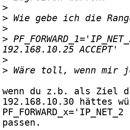
>
>
>
>
 PF_FORWARD_1='IP_NET_
>
>
wenn du z.b. als Ziel d
192.168.10.30 hättes wür
PF_FORWARD_x='IP_NET_2 
passen.
