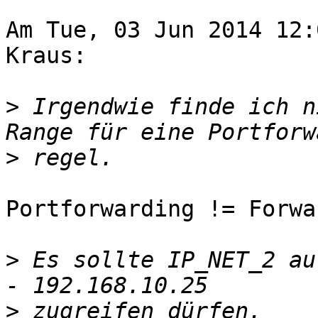
Am Tue, 03 Jun 2014 12:
Kraus:

>
 Irgendwie finde ich n
>
Portforwarding != Forwa
>
 Es sollte IP_NET_2 au
>