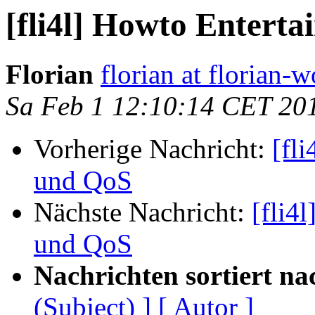
[fli4l] Howto Enterta
Florian
florian at florian-w
Sa Feb 1 12:10:14 CET 20
Vorherige Nachricht:
[fl
und QoS
Nächste Nachricht:
[fli4
und QoS
Nachrichten sortiert na
(Subject) ]
[ Autor ]