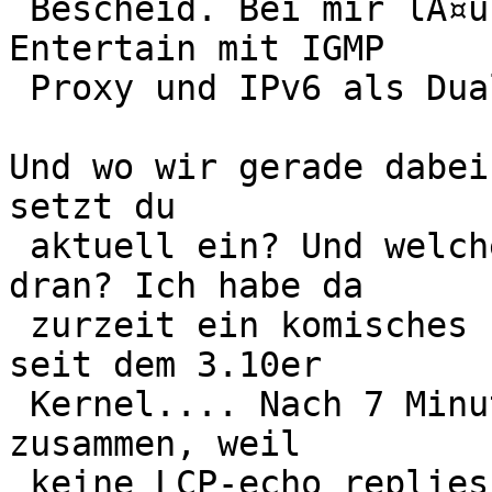
 Bescheid. Bei mir lÃ¤uft der fli4l FFL506 am 
Entertain mit IGMP

 Proxy und IPv6 als DualStack.

Und wo wir gerade dabei
setzt du

 aktuell ein? Und welches (V)DSL Modem hÃ¤ngt 
dran? Ich habe da

 zurzeit ein komisches Problem mit dem VDSL Modem 
seit dem 3.10er

 Kernel.... Nach 7 Minuten bricht die Verbindung 
zusammen, weil

 keine LCP-echo replies mehr ankommen. Das bei mir 