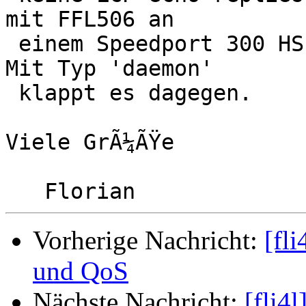
mit FFL506 an

 einem Speedport 300 HS mit PPPOE_TYPE='kernel'. 
Mit Typ 'daemon'

 klappt es dagegen.

Viele GrÃ¼ÃŸe

Vorherige Nachricht:
[fl
und QoS
Nächste Nachricht:
[fli4