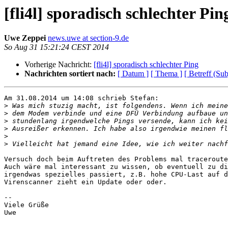
[fli4l] sporadisch schlechter Pin
Uwe Zeppei
news.uwe at section-9.de
So Aug 31 15:21:24 CEST 2014
Vorherige Nachricht:
[fli4l] sporadisch schlechter Ping
Nachrichten sortiert nach:
[ Datum ]
[ Thema ]
[ Betreff (Sub
Am 31.08.2014 um 14:08 schrieb Stefan:

>
>
>
>
>
>
Versuch doch beim Auftreten des Problems mal traceroute
Auch wäre mal interessant zu wissen, ob eventuell zu di
irgendwas spezielles passiert, z.B. hohe CPU-Last auf d
Virenscanner zieht ein Update oder oder.

-- 

Viele Grüße

Uwe
