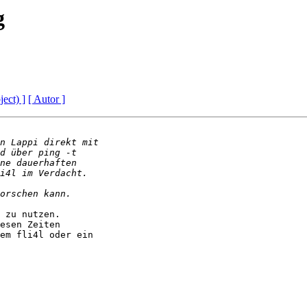
g
ject) ]
[ Autor ]
 zu nutzen.

esen Zeiten 

em fli4l oder ein 
