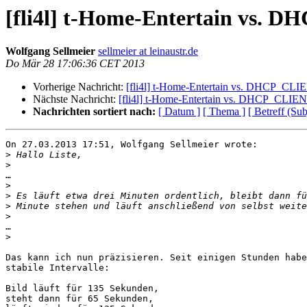
[fli4l] t-Home-Entertain vs
Wolfgang Sellmeier
sellmeier at leinaustr.de
Do Mär 28 17:06:36 CET 2013
Vorherige Nachricht:
[fli4l] t-Home-Entertain vs. DHCP_
Nächste Nachricht:
[fli4l] t-Home-Entertain vs. DHCP_CL
Nachrichten sortiert nach:
[ Datum ]
[ Thema ]
[ Betreff (Sub
On 27.03.2013 17:51, Wolfgang Sellmeier wrote:

>
>
…

>
>
>
>
…

>
Das kann ich nun präzisieren. Seit einigen Stunden habe
stabile Intervalle:

Bild läuft für 135 Sekunden,

steht dann für 65 Sekunden,
