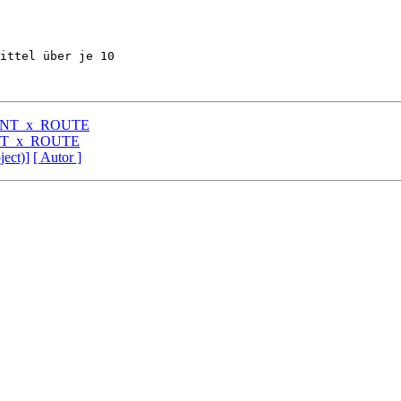
ittel über je 10 

CLIENT_x_ROUTE
IENT_x_ROUTE
ject)]
[ Autor ]