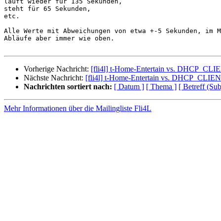
läuft wieder für 135 Sekunden,

steht für 65 Sekunden,

etc.

Alle Werte mit Abweichungen von etwa +-5 Sekunden, im M
Abläufe aber immer wie oben.

Vorherige Nachricht:
[fli4l] t-Home-Entertain vs. DHCP_
Nächste Nachricht:
[fli4l] t-Home-Entertain vs. DHCP_CL
Nachrichten sortiert nach:
[ Datum ]
[ Thema ]
[ Betreff (Sub
Mehr Informationen über die Mailingliste Fli4L