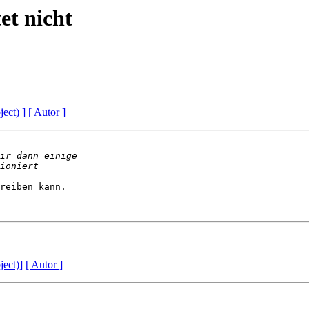
tet nicht
ject) ]
[ Autor ]
reiben kann.

ject)]
[ Autor ]