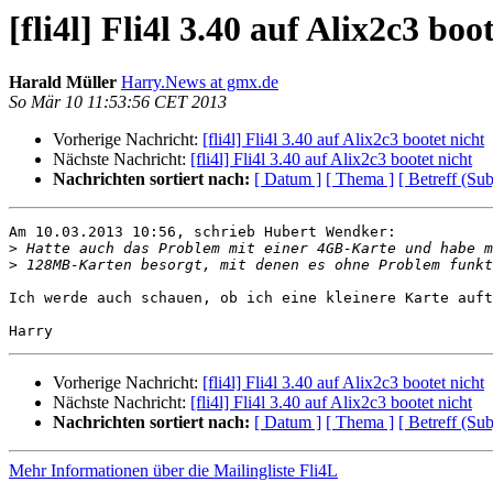
[fli4l] Fli4l 3.40 auf Alix2c3 boo
Harald Müller
Harry.News at gmx.de
So Mär 10 11:53:56 CET 2013
Vorherige Nachricht:
[fli4l] Fli4l 3.40 auf Alix2c3 bootet nicht
Nächste Nachricht:
[fli4l] Fli4l 3.40 auf Alix2c3 bootet nicht
Nachrichten sortiert nach:
[ Datum ]
[ Thema ]
[ Betreff (Sub
Am 10.03.2013 10:56, schrieb Hubert Wendker:

>
>
Ich werde auch schauen, ob ich eine kleinere Karte auft
Vorherige Nachricht:
[fli4l] Fli4l 3.40 auf Alix2c3 bootet nicht
Nächste Nachricht:
[fli4l] Fli4l 3.40 auf Alix2c3 bootet nicht
Nachrichten sortiert nach:
[ Datum ]
[ Thema ]
[ Betreff (Sub
Mehr Informationen über die Mailingliste Fli4L