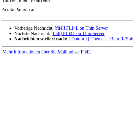
laufen ohne Probleme.

Grüße Sebstian

Vorherige Nachricht:
[fli4l] FLI4L on Thin Server
Nächste Nachricht:
[fli4l] FLI4L on Thin Server
Nachrichten sortiert nach:
[ Datum ]
[ Thema ]
[ Betreff (Sub
Mehr Informationen über die Mailingliste Fli4L