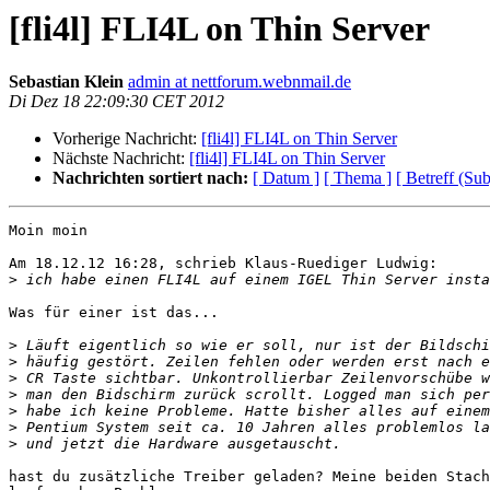
[fli4l] FLI4L on Thin Server
Sebastian Klein
admin at nettforum.webnmail.de
Di Dez 18 22:09:30 CET 2012
Vorherige Nachricht:
[fli4l] FLI4L on Thin Server
Nächste Nachricht:
[fli4l] FLI4L on Thin Server
Nachrichten sortiert nach:
[ Datum ]
[ Thema ]
[ Betreff (Sub
Moin moin

Am 18.12.12 16:28, schrieb Klaus-Ruediger Ludwig:

>
Was für einer ist das...

>
>
>
>
>
>
>
hast du zusätzliche Treiber geladen? Meine beiden Stach